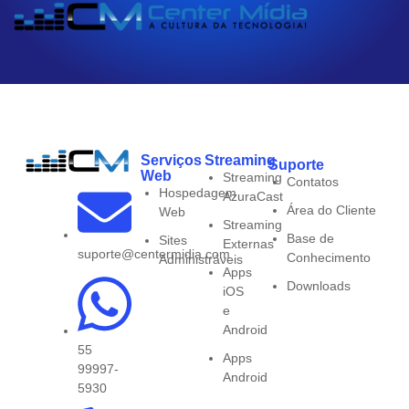
Serviços
Streaming
Suporte
Web
Streaming
Contatos
Hospedagem
AzuraCast
Área do Cliente
Web
Streaming
Base de
Sites
Externas
suporte@centermidia.com
Conhecimento
Administráveis
Apps
Downloads
iOS
e
Android
55
Apps
99997-
Android
5930